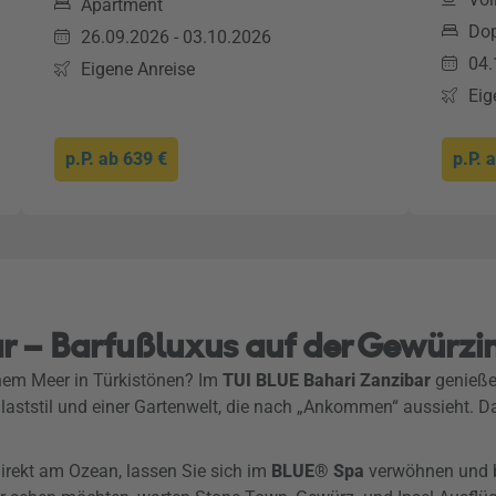
Apartment
Do
26.09.2026 - 03.10.2026
04.
Eigene Anreise
Eig
p.P. ab
639 €
p.P. 
r – Barfußluxus auf der Gewürzi
nem Meer in Türkistönen? Im
TUI BLUE Bahari Zanzibar
genießen
Palaststil und einer Gartenwelt, die nach „Ankommen“ aussieht.
direkt am Ozean, lassen Sie sich im
BLUE® Spa
verwöhnen und b