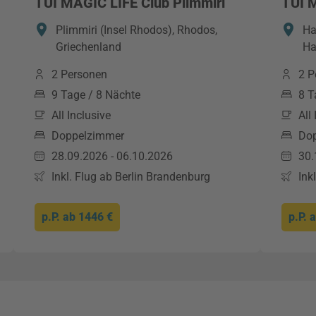
TUI MAGIC LIFE Club Plimmiri
TUI 
Plimmiri (Insel Rhodos), Rhodos,
Ha
Griechenland
Ha
2 Personen
2 P
9 Tage / 8 Nächte
8 T
All Inclusive
All
Doppelzimmer
Do
28.09.2026 - 06.10.2026
30.
Inkl. Flug ab Berlin Brandenburg
Ink
p.P. ab
1446 €
p.P. 