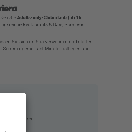
viera
eßen Sie
Adults-only-Cluburlaub (ab 16
ungsreiche Restaurants & Bars, Sport von
lassen Sie sich im Spa verwöhnen und starten
im Sommer gerne Last Minute losfliegen und
i +16
 Beldibi, Türkei