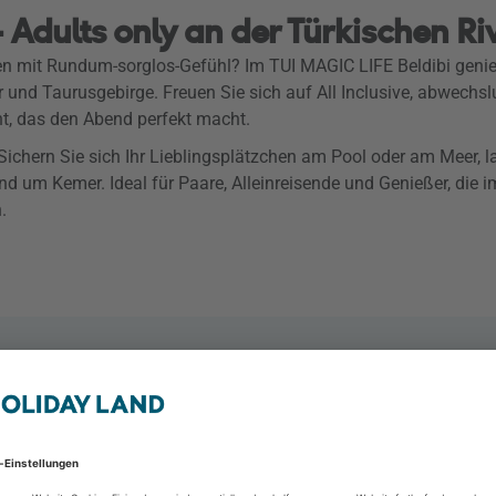
 Adults only an der Türkischen Ri
en mit Rundum-sorglos-Gefühl? Im TUI MAGIC LIFE Beldibi geni
und Taurusgebirge. Freuen Sie sich auf All Inclusive, abwechsl
nt, das den Abend perfekt macht.
Sichern Sie sich Ihr Lieblingsplätzchen am Pool oder am Meer, 
d um Kemer. Ideal für Paare, Alleinreisende und Genießer, die 
.
TUI Magic Life Beldib
Kemer - Beldibi, Kemer &
2 Personen