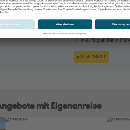
9 Tage / 8 Nächte
All Inclusive
Doppelzimmer
06.10.2026 - 14.10.202
inkl. Flug ab Berlin Bra
p.P. ab
1360 €
 Angebote mit Eigenanreise