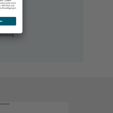
6
ndenburg