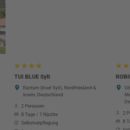
TUI BLUE Sylt
ROBI
Rantum (Insel Sylt), Nordfriesland &
Gö
Inseln, Deutschland
Me
De
2 Personen
2 P
8 Tage / 7 Nächte
8 T
Selbstverpflegung
Vol