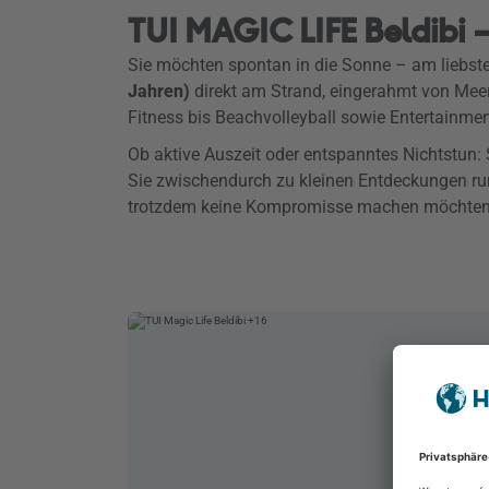
TUI MAGIC LIFE Beldibi –
Sie möchten spontan in die Sonne – am liebst
Jahren)
direkt am Strand, eingerahmt von Meer 
Fitness bis Beachvolleyball sowie Entertainme
Ob aktive Auszeit oder entspanntes Nichtstun: 
Sie zwischendurch zu kleinen Entdeckungen run
trotzdem keine Kompromisse machen möchten