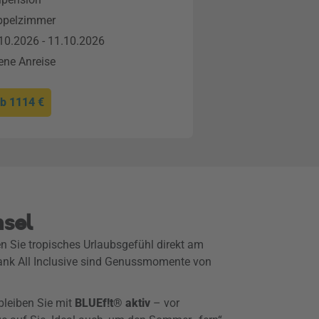
ppelzimmer
10.2026 - 11.10.2026
ene Anreise
ab
1114 €
nsel
 Sie tropisches Urlaubsgefühl direkt am
 Dank All Inclusive sind Genussmomente von
leiben Sie mit
BLUEf!t® aktiv
– vor