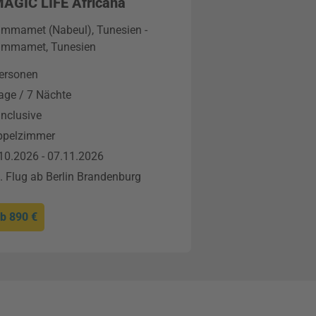
MAGIC LIFE Africana
mmamet (Nabeul), Tunesien -
mmamet, Tunesien
ersonen
age / 7 Nächte
 Inclusive
ppelzimmer
10.2026 - 07.11.2026
l. Flug ab Berlin Brandenburg
ab
890 €